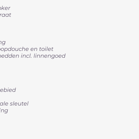
oker
raat
ng
opdouche en toilet
edden incl. linnengoed
gebied
le sleutel
ing