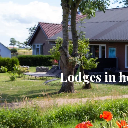
Lit
Lit
Lodges in h