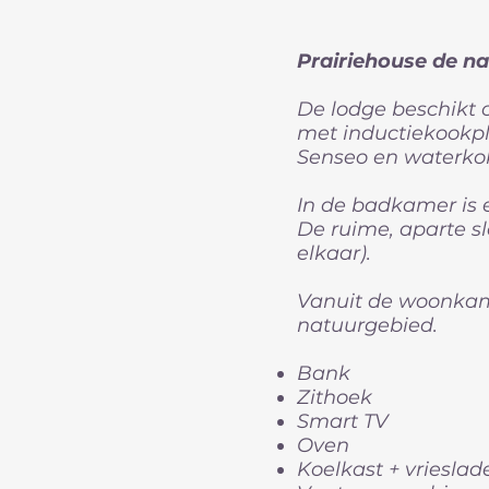
Prairiehouse de n
De lodge beschikt 
met inductiekookpl
Senseo en waterko
In de badkamer is e
De ruime, aparte s
elkaar).
Vanuit de woonkame
natuurgebied.
Bank
Zithoek
Smart TV
Oven
Koelkast + vrieslad