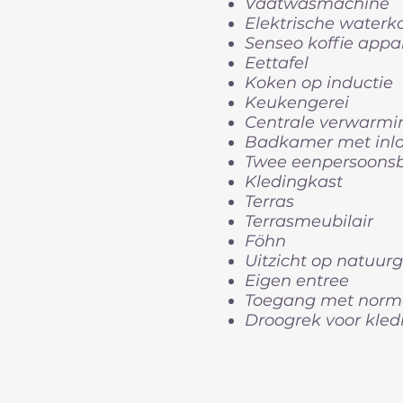
Vaatwasmachine
Elektrische waterk
Senseo koffie appa
Eettafel
Koken op inductie
Keukengerei
Centrale verwarmi
Badkamer met inlo
Twee eenpersoonsb
Kledingkast
Terras
Terrasmeubilair
Föhn
Uitzicht op natuur
Eigen entree
Toegang met norma
Droogrek voor kled