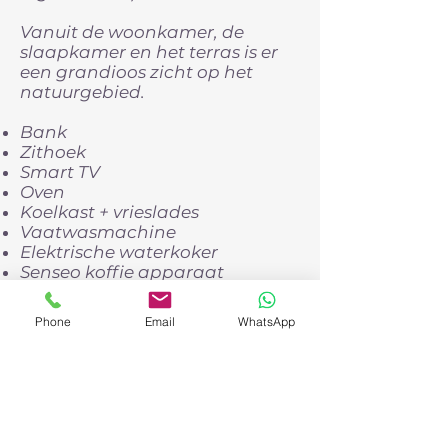
Vanuit de woonkamer, de
slaapkamer en het terras is er
een grandioos zicht op het
natuurgebied.
Bank
Zithoek
Smart TV
Oven
Koelkast + vrieslades
Vaatwasmachine
Elektrische waterkoker
Senseo koffie apparaat
Eettafel
Koken op inductie
Phone
Email
WhatsApp
Keukengerei
Centrale verwarming
Badkamer met inloopdouche
en toilet
Twee eenpersoonsbedden incl.
linnengoed