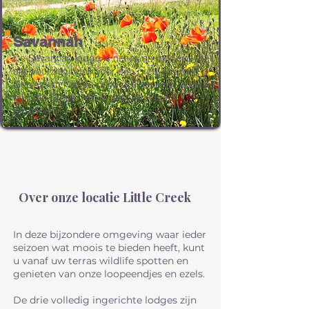
Savannah
De Savannah lodge is netjes en modern, met
alle voorzieningen voor een prettig verblijf.
Geniet van rust en privacy tijdens uw vakantie
bij Little Creek. Het is geschikt voor 2
personen.
Over onze locatie Little Creek
In deze bijzondere omgeving waar ieder
seizoen wat
moois te bieden heeft, kunt
u vanaf uw terras wildlife spotten en
genieten van onze loopeendjes en ezels.
De drie volledig ingerichte lodges zijn